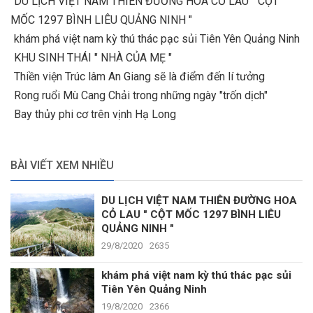
DU LỊCH VIỆT NAM THIÊN ĐƯỜNG HOA CỎ LAU " CỘT
MỐC 1297 BÌNH LIÊU QUẢNG NINH "
khám phá việt nam kỳ thú thác pạc sủi Tiên Yên Quảng Ninh
KHU SINH THÁI " NHÀ CỦA MẸ "
Thiền viện Trúc lâm An Giang sẽ là điểm đến lí tưởng
Rong ruổi Mù Cang Chải trong những ngày "trốn dịch"
Bay thủy phi cơ trên vịnh Hạ Long
BÀI VIẾT XEM NHIỀU
DU LỊCH VIỆT NAM THIÊN ĐƯỜNG HOA
CỎ LAU " CỘT MỐC 1297 BÌNH LIÊU
QUẢNG NINH "
29/8/2020
2635
khám phá việt nam kỳ thú thác pạc sủi
Tiên Yên Quảng Ninh
19/8/2020
2366