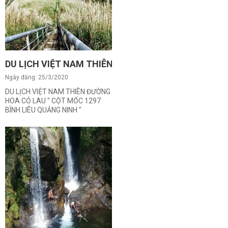
DU LỊCH VIỆT NAM THIÊN ĐƯỜNG HOA CỎ LAU " CỘT
Ngày đăng: 25/3/2020
DU LỊCH VIỆT NAM THIÊN ĐƯỜNG
HOA CỎ LAU " CỘT MỐC 1297
BÌNH LIÊU QUẢNG NINH "