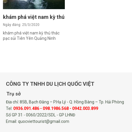
khám phá việt nam kỳ thú thác pạc sủi Tiên Yên Quản
Ngày đăng: 25/3/2020
khám phá việt nam kỳ thú thác
pạc sủi Tiên Yên Quảng Ninh
CÔNG TY TNHH DU LỊCH QUỐC VIỆT
Trụ sở
Địa chỉ: 85B, Bạch Đằng – P.Hạ Lý - Q. Hồng Bàng – Tp. Hải Phòng
Tel:
0936.091.486 - 098.1986.568 - 0942.003.899
Số GP 31 - 0060/2022/SDL - GP LHNĐ
Email: quocviettourist@gmail.com