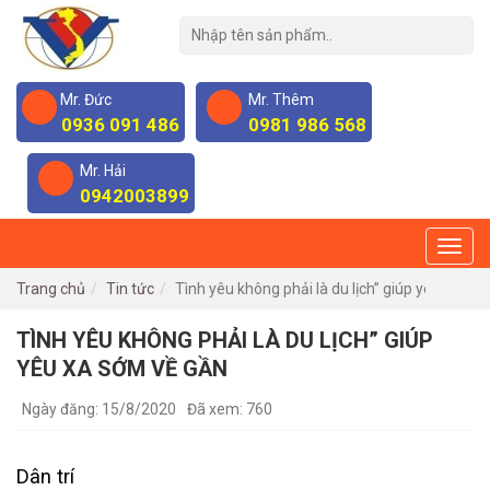
Mr. Đức
Mr. Thêm
0936 091 486
0981 986 568
Mr. Hải
0942003899
Trang chủ
Tin tức
Tình yêu không phải là du lịch” giúp yêu xa sớ
TÌNH YÊU KHÔNG PHẢI LÀ DU LỊCH” GIÚP
YÊU XA SỚM VỀ GẦN
Ngày đăng: 15/8/2020
Đã xem: 760
Dân trí