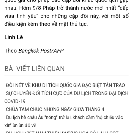
nhau. Hôm 9/8 Pháp trở thành nước mới nhất “cấp
visa tình yêu” cho những cặp đôi này, với một số
điều kiện kèm theo về mặt thủ tục.
Linh Lê
Theo
Bangkok Post/AFP
BÀI VIẾT LIÊN QUAN
ĐÔI NÉT VỀ KHU DI TÍCH QUỐC GIA ĐẶC BIỆT TÂN TRÀO
SỰ CHUYỂN ĐỔI TÍCH CỰC CỦA DU LỊCH TRONG ĐẠI DỊCH
COVID-19
CHÙA TAM CHÚC NHỮNG NGÀY GIỮA THÁNG 4
Du lịch hè châu Âu "nóng" trở lại, khách cầm "hộ chiếu vắc
xin" ùn ùn đổ về