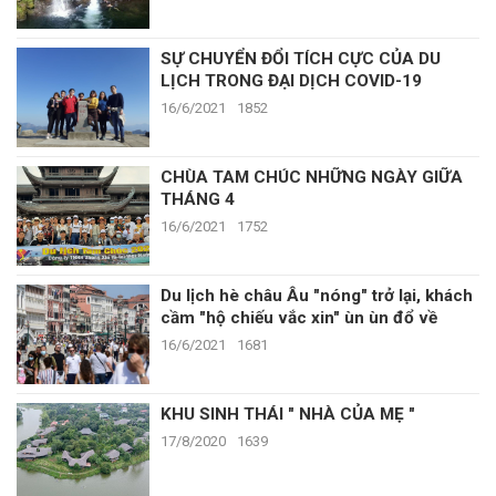
SỰ CHUYỂN ĐỔI TÍCH CỰC CỦA DU
LỊCH TRONG ĐẠI DỊCH COVID-19
16/6/2021
1852
CHÙA TAM CHÚC NHỮNG NGÀY GIỮA
THÁNG 4
16/6/2021
1752
Du lịch hè châu Âu "nóng" trở lại, khách
cầm "hộ chiếu vắc xin" ùn ùn đổ về
16/6/2021
1681
KHU SINH THÁI " NHÀ CỦA MẸ "
17/8/2020
1639