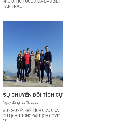
KHU DI TÍCH QUỐC GIA ĐẶC BIỆT
TÂN TRÀO
SỰ CHUYỂN ĐỔI TÍCH CỰC CỦA DU LỊCH TRONG ĐẠI 
Ngày đăng: 25/3/2020
SỰ CHUYỂN ĐỔI TÍCH CỰC CỦA
DU LỊCH TRONG ĐẠI DỊCH COVID-
19