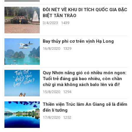
ĐÔI NÉT VỀ KHU DI TÍCH QUỐC GIA ĐẶC
BIỆT TÂN TRÀO
3/4/2023
1439
Bay thủy phi cơ trên vịnh Hạ Long
16/8/2020
1329
Quy Nhơn nắng gió có nhiều món ngon:
Tuổi trẻ đáng giá bao nhiêu, còn chần
chừ gì mà không xách balo lên và đi!
15/8/2020
1294
Thiền viện Trúc lâm An Giang sẽ là điểm
đến lí tưởng
17/8/2020
1252