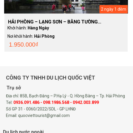
2 ngày 1 đêm
HẢI PHÒNG – LẠNG SƠN – BẰNG TƯỜNG...
Khởi hành:
Hàng Ngày
Nơi khởi hành:
Hải Phòng
1.950.000₫
CÔNG TY TNHH DU LỊCH QUỐC VIỆT
Trụ sở
Địa chỉ: 85B, Bạch Đằng – P.Hạ Lý - Q. Hồng Bàng – Tp. Hải Phòng
Tel:
0936.091.486 - 098.1986.568 - 0942.003.899
Số GP 31 - 0060/2022/SDL - GP LHNĐ
Email: quocviettourist@gmail.com
Du lịch nước ngoài