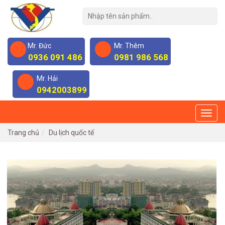
Mr. Đức
Mr. Thêm
0936 091 486
0981 986 568
Mr. Hải
0942003899
Trang chủ
Du lịch quốc tế