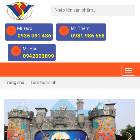
Mr. Đức
Mr. Thêm
0936 091 486
0981 986 568
Mr. Hải
0942003899
Trang chủ
Tour học sinh