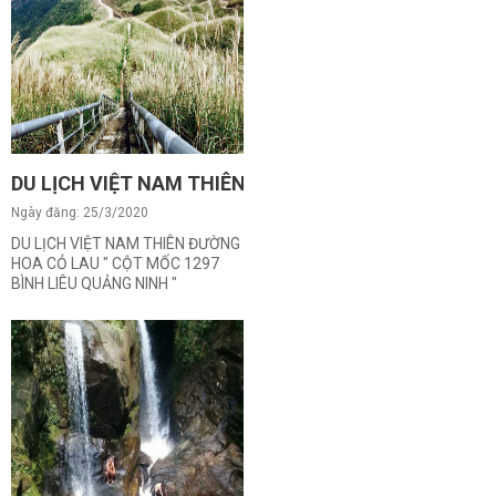
DU LỊCH VIỆT NAM THIÊN ĐƯỜNG HOA CỎ LAU " CỘT
Ngày đăng: 25/3/2020
DU LỊCH VIỆT NAM THIÊN ĐƯỜNG
HOA CỎ LAU " CỘT MỐC 1297
BÌNH LIÊU QUẢNG NINH "