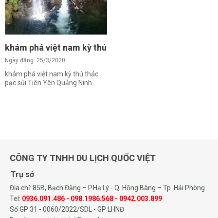
khám phá việt nam kỳ thú thác pạc sủi Tiên Yên Quản
Ngày đăng: 25/3/2020
khám phá việt nam kỳ thú thác
pạc sủi Tiên Yên Quảng Ninh
CÔNG TY TNHH DU LỊCH QUỐC VIỆT
Trụ sở
Địa chỉ: 85B, Bạch Đằng – P.Hạ Lý - Q. Hồng Bàng – Tp. Hải Phòng
Tel:
0936.091.486 - 098.1986.568 - 0942.003.899
Số GP 31 - 0060/2022/SDL - GP LHNĐ