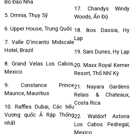
Bồ Đào Nha
17. Chandys Windy
5. Omnia, Thụy Sỹ
Woods, Ấn Độ
6. Upper House, Trung Quốc
18. Ikos Dassia, Hy
Lạp
7. Valle D'incanto Midscale
Hotel, Brazil
19. Sani Dunes, Hy Lạp
8. Grand Velas Los Cabos,
20. Maxx Royal Kemer
Mexico
Resort, Thổ Nhĩ Kỳ
9. Constance Prince
21. Nayara Gardens
Maurice, Mauritius
Relais & Chateaux,
Costa Rica
10. Raffles Dubai, Các tiểu
Vương quốc Ả Rập Thống
22. Waldorf Astoria
nhất
Los Cabos Pedregal,
Mexico