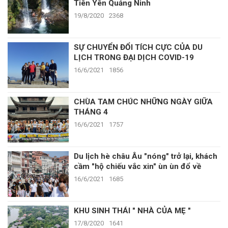
Tiên Yên Quảng Ninh
19/8/2020
2368
SỰ CHUYỂN ĐỔI TÍCH CỰC CỦA DU
LỊCH TRONG ĐẠI DỊCH COVID-19
16/6/2021
1856
CHÙA TAM CHÚC NHỮNG NGÀY GIỮA
THÁNG 4
16/6/2021
1757
Du lịch hè châu Âu "nóng" trở lại, khách
cầm "hộ chiếu vắc xin" ùn ùn đổ về
16/6/2021
1685
KHU SINH THÁI " NHÀ CỦA MẸ "
17/8/2020
1641