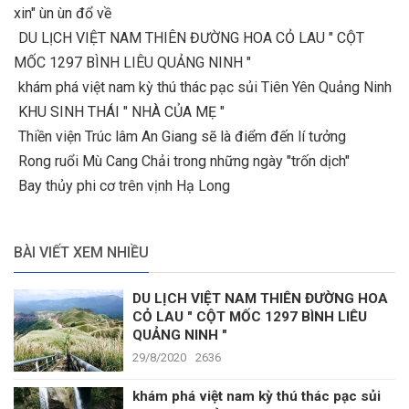
xin" ùn ùn đổ về
DU LỊCH VIỆT NAM THIÊN ĐƯỜNG HOA CỎ LAU " CỘT
MỐC 1297 BÌNH LIÊU QUẢNG NINH "
khám phá việt nam kỳ thú thác pạc sủi Tiên Yên Quảng Ninh
KHU SINH THÁI " NHÀ CỦA MẸ "
Thiền viện Trúc lâm An Giang sẽ là điểm đến lí tưởng
Rong ruổi Mù Cang Chải trong những ngày "trốn dịch"
Bay thủy phi cơ trên vịnh Hạ Long
BÀI VIẾT XEM NHIỀU
DU LỊCH VIỆT NAM THIÊN ĐƯỜNG HOA
CỎ LAU " CỘT MỐC 1297 BÌNH LIÊU
QUẢNG NINH "
29/8/2020
2636
khám phá việt nam kỳ thú thác pạc sủi