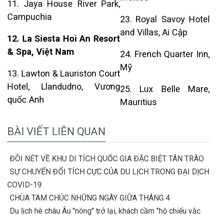
11. Jaya House River Park,
Campuchia
23. Royal Savoy Hotel
and Villas, Ai Cập
12. La Siesta Hoi An Resort
& Spa, Việt Nam
24. French Quarter Inn,
Mỹ
13. Lawton & Lauriston Court
Hotel, Llandudno, Vương
25. Lux Belle Mare,
quốc Anh
Mauritius
BÀI VIẾT LIÊN QUAN
ĐÔI NÉT VỀ KHU DI TÍCH QUỐC GIA ĐẶC BIỆT TÂN TRÀO
SỰ CHUYỂN ĐỔI TÍCH CỰC CỦA DU LỊCH TRONG ĐẠI DỊCH
COVID-19
CHÙA TAM CHÚC NHỮNG NGÀY GIỮA THÁNG 4
Du lịch hè châu Âu "nóng" trở lại, khách cầm "hộ chiếu vắc