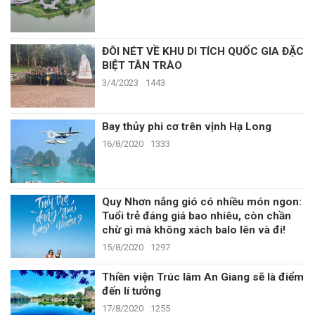
ĐÔI NÉT VỀ KHU DI TÍCH QUỐC GIA ĐẶC
BIỆT TÂN TRÀO
3/4/2023
1443
Bay thủy phi cơ trên vịnh Hạ Long
16/8/2020
1333
Quy Nhơn nắng gió có nhiều món ngon:
Tuổi trẻ đáng giá bao nhiêu, còn chần
chừ gì mà không xách balo lên và đi!
15/8/2020
1297
Thiền viện Trúc lâm An Giang sẽ là điểm
đến lí tưởng
17/8/2020
1255