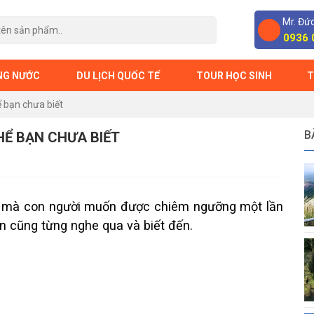
Mr. Đứ
0936 
NG NƯỚC
DU LỊCH QUỐC TẾ
TOUR HỌC SINH
T
ể bạn chưa biết
B
THỂ BẠN CHƯA BIẾT
đẹp mà con người muốn được chiêm ngưỡng một lần
n cũng từng nghe qua và biết đến.