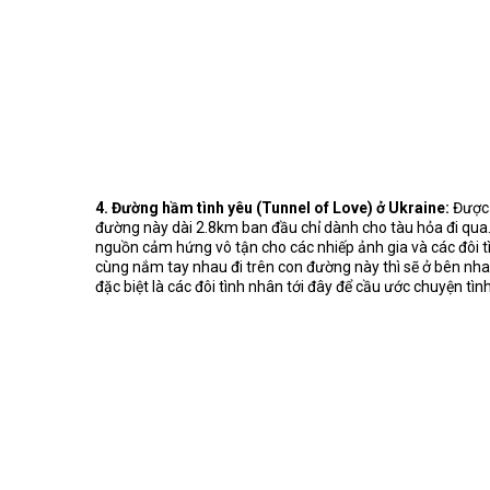
4. Đường hầm tình yêu (Tunnel of Love) ở Ukraine:
Được 
đường này dài 2.8km ban đầu chỉ dành cho tàu hỏa đi qua.
nguồn cảm hứng vô tận cho các nhiếp ảnh gia và các đôi t
cùng nắm tay nhau đi trên con đường này thì sẽ ở bên nha
đặc biệt là các đôi tình nhân tới đây để cầu ước chuyện tì