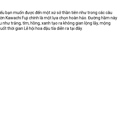
ếu bạn muốn được đến một xứ sở thần tiên như trong các câu
vườn Kawachi Fuji chính là một lựa chọn hoàn hảo. Đường hầm này
u như trắng, tím, hồng, xanh tạo ra không gian lộng lẫy, mộng
ốt thời gian Lễ hội hoa đậu tía diễn ra tại đây.