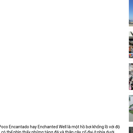
Poco Encantado hay Enchanted Well là một hồ bơi khổng lồ với độ
có thể nhìn thấy những tảng đá và thân cây cổ đại ở phía dưới