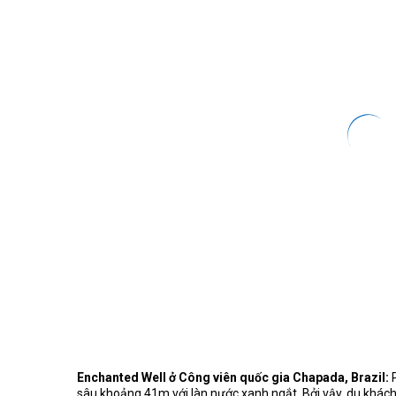
Enchanted Well ở Công viên quốc gia Chapada, Brazil:
sâu khoảng 41m với làn nước xanh ngắt. Bởi vậy, du khách 