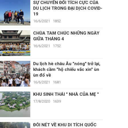
SỰ CHUYỂN ĐỔI TÍCH CỰC CỦA
DU LỊCH TRONG ĐẠI DỊCH COVID-
19
16/6/2021
1852
CHÙA TAM CHÚC NHỮNG NGÀY
GIỮA THÁNG 4
16/6/2021
1752
Du lịch hè châu Âu "nóng" trở lại,
khách cầm "hộ chiếu vắc xin" ùn
ùn đổ về
16/6/2021
1681
KHU SINH THÁI " NHÀ CỦA MẸ "
17/8/2020
1639
ĐÔI NÉT VỀ KHU DI TÍCH QUỐC