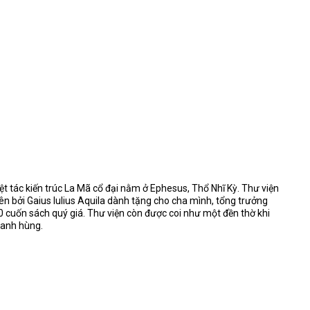
ệt tác kiến trúc La Mã cổ đại nằm ở Ephesus, Thổ Nhĩ Kỳ. Thư viện
bởi Gaius Iulius Aquila dành tặng cho cha mình, tổng trưởng
0 cuốn sách quý giá. Thư viện còn được coi như một đền thờ khi
 anh hùng.