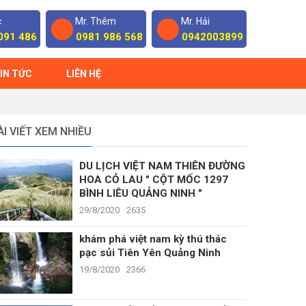
c
Mr. Thêm
Mr. Hải
091 486
0981 986 568
0942003899
IN TỨC
LIÊN HỆ
ÀI VIẾT XEM NHIỀU
DU LỊCH VIỆT NAM THIÊN ĐƯỜNG
HOA CỎ LAU " CỘT MỐC 1297
BÌNH LIÊU QUẢNG NINH "
29/8/2020
2635
khám phá việt nam kỳ thú thác
pạc sủi Tiên Yên Quảng Ninh
19/8/2020
2366