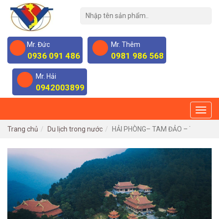
Mr. Đức
Mr. Thêm
0936 091 486
0981 986 568
Mr. Hải
0942003899
Trang chủ
Du lịch trong nước
HẢI PHÒNG– TAM ĐẢO – THIỀN VI