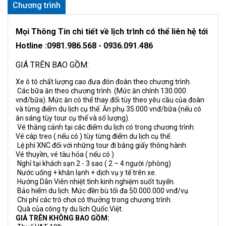
Chương trình
Mọi Thông Tin chi tiết về lịch trình có thể liên hệ tới
Hotline :0981.986.568 - 0936.091.486
GIÁ TRÊN BAO GỒM:
Xe ô tô chất lượng cao đưa đón đoàn theo chương trình.
Các bữa ăn theo chương trình. (Mức ăn chính 130.000
vnđ/bữa). Mức ăn có thể thay đổi tùy theo yêu cầu của đoàn
và từng điểm du lịch cụ thể. Ăn phụ 35.000 vnđ/bữa (nếu có
ăn sáng tùy tour cụ thể và số lượng).
Vé thắng cảnh tại các điểm du lịch có trong chương trình.
Vé cáp treo ( nếu có ) tùy từng điểm du lịch cụ thể.
Lệ phí XNC đối với những tour đi bằng giấy thông hành
Vé thuyền, vé tàu hỏa ( nếu có )
Nghỉ tại khách sạn 2 - 3 sao ( 2 – 4 người /phòng)
Nước uống + khăn lạnh + dịch vụ y tế trên xe.
Hướng Dẫn Viên nhiệt tình kinh nghiệm suốt tuyến.
Bảo hiểm du lịch. Mức đền bù tối đa 50.000.000 vnđ/vụ.
Chi phí các trò chơi có thưởng trong chương trình.
Quà của công ty du lịch Quốc Việt.
GIÁ TRÊN KHÔNG BAO GỒM: