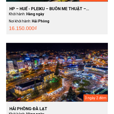
HP – HUẾ - PLEIKU – BUÔN ME THUẬT –...
Khởi hành:
Hàng ngày
Nơi khởi hành:
Hải Phòng
16.150.000₫
3 ngày 2 đêm
HẢI PHÒNG-ĐÀ LẠT